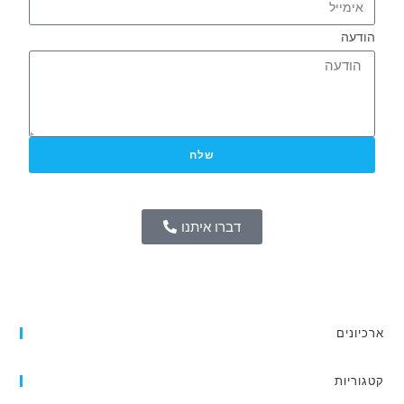
הודעה
שלח
דברו איתנו
crickex app
888starz
ארכיונים
קטגוריות